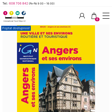
Tel.:
608 706 842
(Po-Pá 9:00 – 16:00)
0
Poptat dostupnost
Hledat