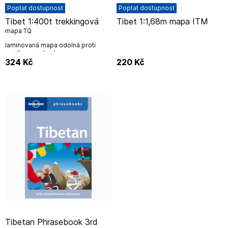
Poptat dostupnost
Poptat dostupnost
Tibet 1:400t trekkingová
Tibet 1:1,68m mapa ITM
mapa TQ
laminovaná mapa odolná proti
vodě a roztržení
324
Kč
220
Kč
Tibetan Phrasebook 3rd