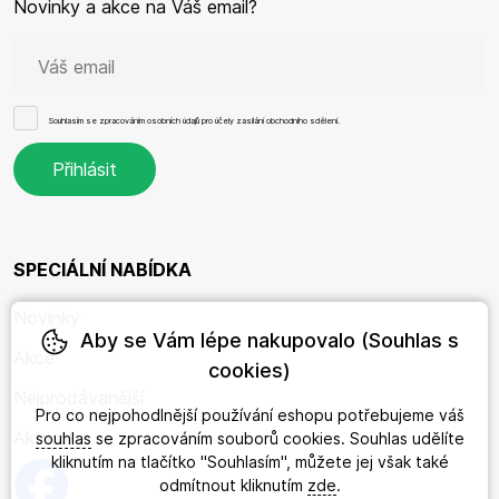
Novinky a akce na Váš email?
Souhlasím se
zpracováním osobních údajů
pro účely zasílání obchodního sdělení.
SPECIÁLNÍ NABÍDKA
Novinky
Aby se Vám lépe nakupovalo (Souhlas s
Akce
cookies)
Nejprodávanější
Pro co nejpohodlnější používání eshopu potřebujeme váš
Aktuality
souhlas
se zpracováním souborů cookies. Souhlas udělíte
kliknutím na tlačítko "Souhlasím", můžete jej však také
odmítnout kliknutím
zde
.