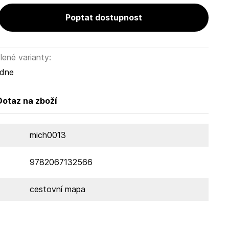
Poptat dostupnost
ené varianty:
ýdne
Dotaz na zboží
mich0013
9782067132566
cestovní mapa