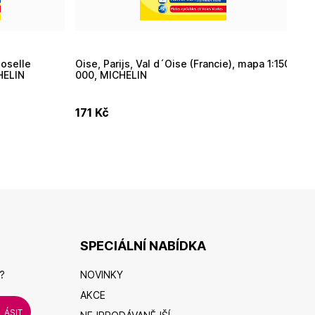
Oise, Parijs, Val d´Oise (Francie), mapa 1:150
Finistere, Morbihan (Francie), mapa 1:150
HELIN
000, MICHELIN
00
171
Kč
17
SPECIÁLNÍ NABÍDKA
?
NOVINKY
AKCE