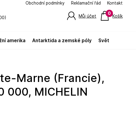
Obchodní podmínky
Reklamační řád
Kontakt
0
Můj účet
Košík
00)
jižní amerika
antarktida a zemské póly
svět
0 000, MICHELIN