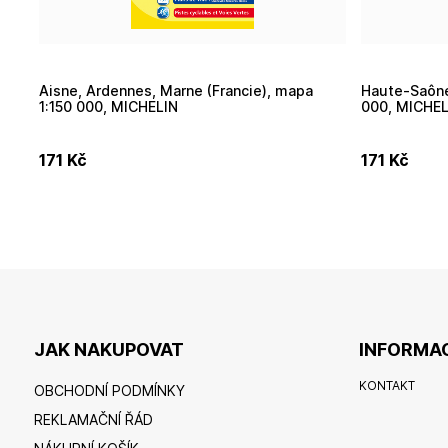
Aisne, Ardennes, Marne (Francie), mapa
Haute-Saône, Vosges (Francie), mapa 1:150
1:150 000, MICHELIN
000, MICHEL
171
Kč
171
Kč
JAK NAKUPOVAT
INFORMAC
KONTAKT
OBCHODNÍ PODMÍNKY
REKLAMAČNÍ ŘÁD