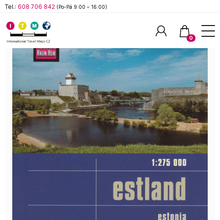
Tel.:
608 706 842
(Po-Pá 9:00 – 16:00)
0
Hledat