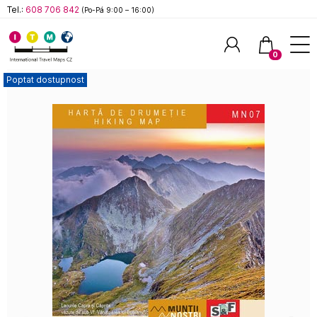
Tel.:
608 706 842
(Po-Pá 9:00 – 16:00)
0
Poptat dostupnost
Hledat