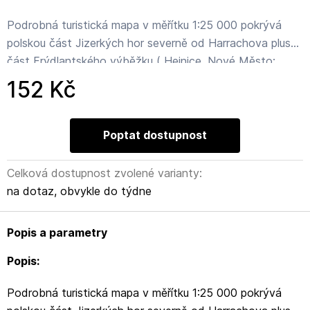
Podrobná turistická mapa v měřítku 1:25 000 pokrývá
polskou část Jizerkých hor severně od Harrachova plus
část Frýdlantského výběžku ( Hejnice, Nové Město;
včetně Singltreku ). Na zadní straně je plán městečka
152 Kč
Świeradów-Zdrój (Bad Flinsberg) a stručný průvodce
(v polštině) po turistických zajímavostech s barevnými
fotografiemi.
Poptat dostupnost
Mapa obsahuje informace pro letní i zimní turistiku:
turistické trasy, cyklostezky, jezdecké stezky, sjezdovky,
Celková dostupnost zvolené varianty:
vleky, lanovky, ubytovací zařízení.
na dotaz, obvykle do týdne
Legenda je česky, polsky, německy a anglicky.
Popis a parametry
Popis:
Podrobná turistická mapa v měřítku 1:25 000 pokrývá