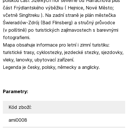
polskou část Jizerkých hor severně od Harrachova plus
část Frýdlantského výběžku ( Hejnice, Nové Město;
včetně Singltreku ). Na zadní straně je plán městečka
Świeradów-Zdrój (Bad Flinsberg) a stručný průvodce
(v polštině) po turistických zajímavostech s barevnými
fotografiemi.
Mapa obsahuje informace pro letní i zimní turistiku:
turistické trasy, cyklostezky, jezdecké stezky, sjezdovky,
vleky, lanovky, ubytovací zařízení.
Legenda je česky, polsky, německy a anglicky.
Parametry:
Kód zboží:
ami0008