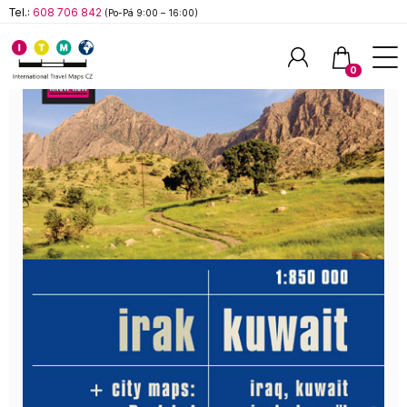
Tel.:
608 706 842
(Po-Pá 9:00 – 16:00)
0
Hledat