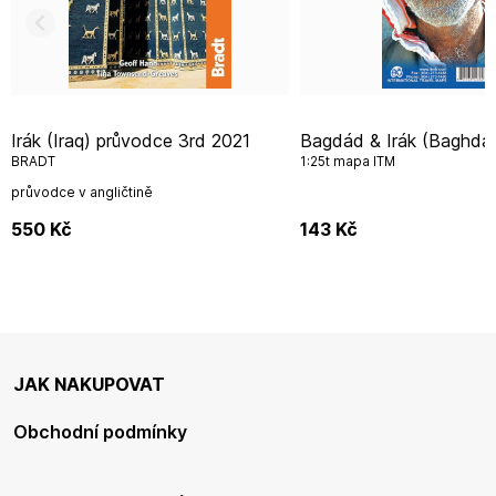
Irák (Iraq) průvodce 3rd 2021
Bagdád & Irák (Baghdad & Iraq)
BRADT
1:25t mapa ITM
průvodce v angličtině
550
Kč
143
Kč
JAK NAKUPOVAT
Obchodní podmínky