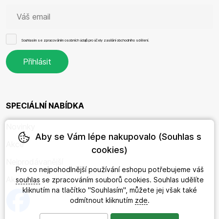
Souhlasím se
zpracováním osobních údajů
pro účely zasílání obchodního sdělení.
SPECIÁLNÍ NABÍDKA
Novinky
Aby se Vám lépe nakupovalo (Souhlas s
Akce
cookies)
Nejprodávanější
Pro co nejpohodlnější používání eshopu potřebujeme váš
Aktuality
souhlas
se zpracováním souborů cookies. Souhlas udělíte
kliknutím na tlačítko "Souhlasím", můžete jej však také
odmítnout kliknutím
zde
.