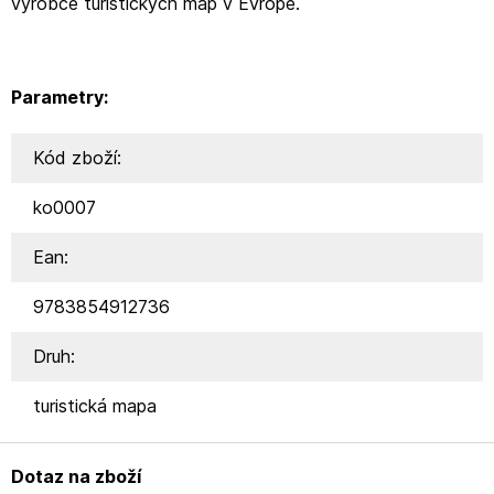
výrobce turistických map v Evropě.
Parametry:
Kód zboží:
ko0007
Ean:
9783854912736
Druh:
turistická mapa
Dotaz na zboží