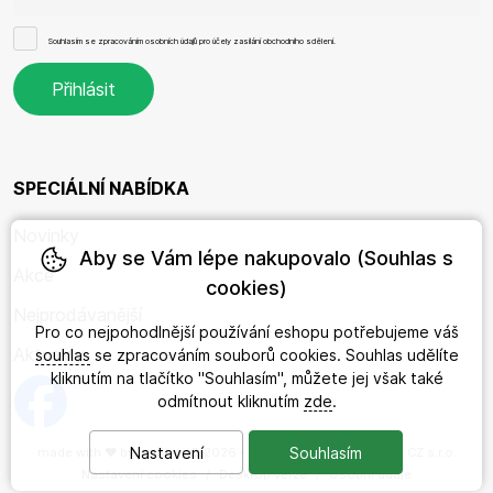
Souhlasím se
zpracováním osobních údajů
pro účely zasílání obchodního sdělení.
SPECIÁLNÍ NABÍDKA
Novinky
Aby se Vám lépe nakupovalo (Souhlas s
Akce
cookies)
Nejprodávanější
Pro co nejpohodlnější používání eshopu potřebujeme váš
Aktuality
souhlas
se zpracováním souborů cookies. Souhlas udělíte
kliknutím na tlačítko "Souhlasím", můžete jej však také
odmítnout kliknutím
zde
.
Nastavení
Souhlasím
made with
❤
by
ineShop
© 2026 - International Travel Maps CZ s.r.o.
Nastavení cookies
/
Desktop verze
/
Osobní údaje