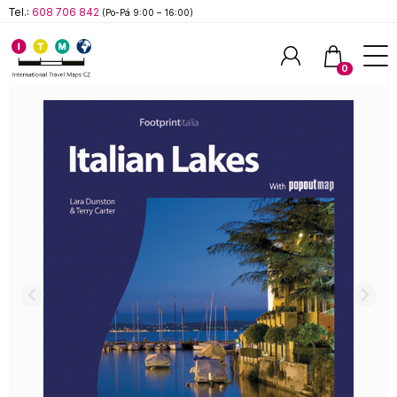
Tel.:
608 706 842
(Po-Pá 9:00 – 16:00)
0
Hledat