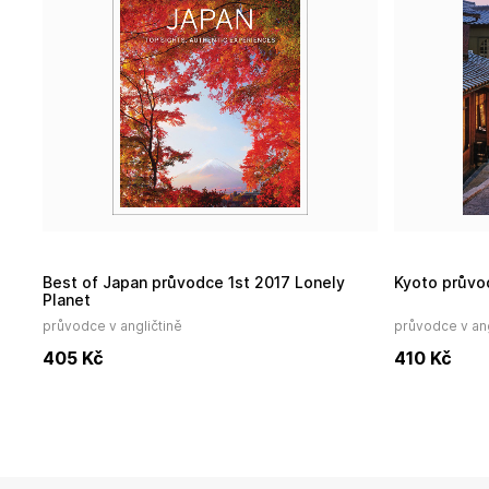
Best of Japan průvodce 1st 2017 Lonely
Kyoto prův
Planet
průvodce v angličtině
průvodce v ang
405
Kč
410
Kč