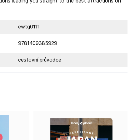
tions leading you straight to the best attractions on
ewtg0111
9781409385929
cestovní průvodce