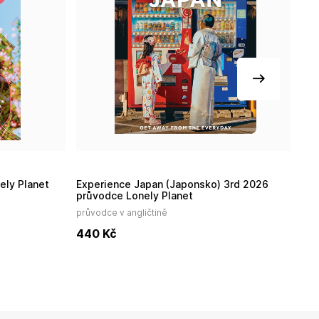
ely Planet
Experience Japan (Japonsko) 3rd 2026
Hokkaido (Japonsko) průvodce 1st 2026
průvodce Lonely Planet
Lo
průvodce v angličtině
prů
440
Kč
4