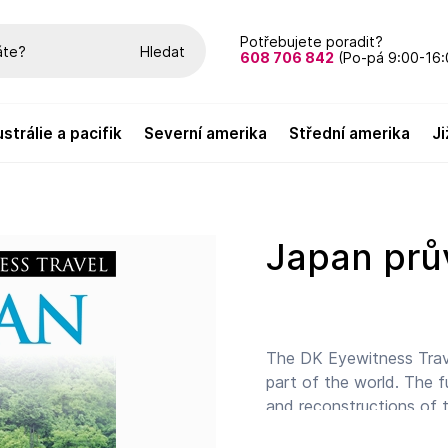
Potřebujete poradit?
Hledat
608 706 842
(Po-pá 9:00-16:
austrálie a pacifik
severní amerika
střední amerika
Japan pr
The DK Eyewitness Travel
part of the world. The f
and reconstructions of t
the fascinating cities a