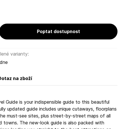
tions leading you straight to the best attractions on
Poptat dostupnost
ené varianty:
ýdne
Dotaz na zboží
 Guide is your indispensible guide to this beautiful
ully updated guide includes unique cutaways, floorplans
he must-see sites, plus street-by-street maps of all
nd towns. The new-look guide is also packed with