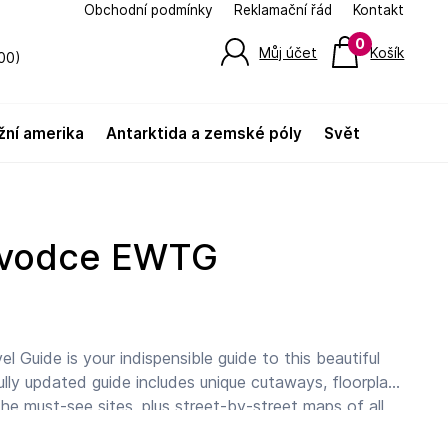
Obchodní podmínky
Reklamační řád
Kontakt
0
Můj účet
Košík
00)
jižní amerika
antarktida a zemské póly
svět
ůvodce EWTG
 Guide is your indispensible guide to this beautiful
ully updated guide includes unique cutaways, floorplans
he must-see sites, plus street-by-street maps of all
nd towns. The new-look guide is also packed with