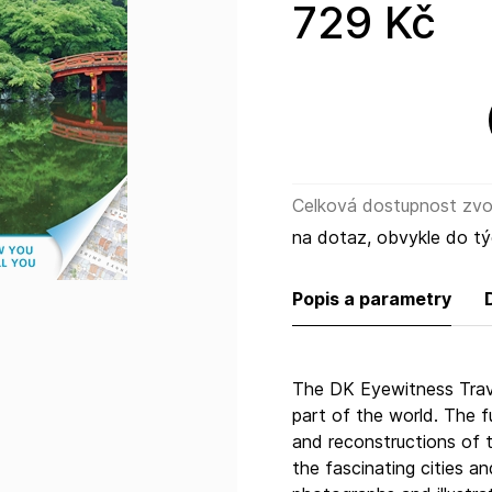
photographs and illustra
729 Kč
offer.
Celková dostupnost zvol
na dotaz, obvykle do t
Popis a parametry
The DK Eyewitness Travel
part of the world. The f
and reconstructions of t
the fascinating cities a