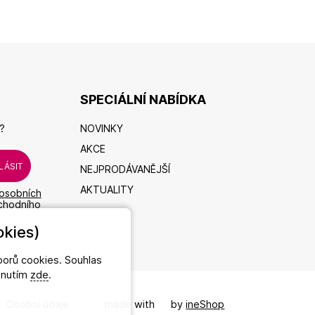
SPECIÁLNÍ NABÍDKA
?
NOVINKY
AKCE
NEJPRODÁVANĚJŠÍ
AKTUALITY
osobních
bchodního
kies)
orů cookies. Souhlas
iknutím
zde
.
/
Osobní údaje
made with
❤
by
ineShop