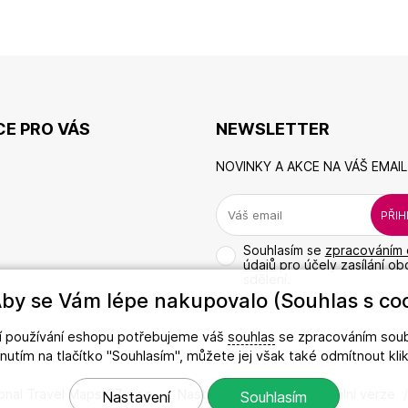
E PRO VÁS
NEWSLETTER
NOVINKY A AKCE NA VÁŠ EMAIL
Souhlasím se
zpracováním 
údajů
pro účely zasílání o
sdělení.
by se Vám lépe nakupovalo (Souhlas s coo
ší používání eshopu potřebujeme váš
souhlas
se zpracováním soub
iknutím na tlačítko "Souhlasím", můžete jej však také odmítnout kl
onal Travel Maps CZ s.r.o.
/
Nastavení cookies
/
Mobilní verze
Nastavení
Souhlasím