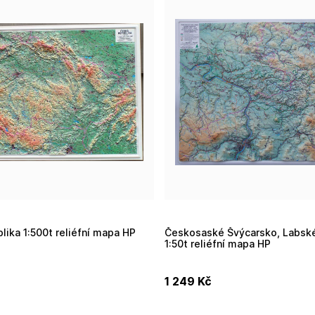
lika 1:500t reliéfní mapa HP
Českosaské Švýcarsko, Labské pískovce
1:50t reliéfní mapa HP
1 249
Kč