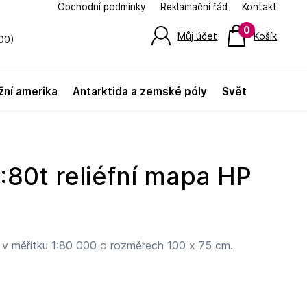
Obchodní podmínky
Reklamační řád
Kontakt
0
Můj účet
Košík
00)
jižní amerika
antarktida a zemské póly
svět
1:80t reliéfní mapa HP
 v měřítku 1:80 000 o rozměrech 100 x 75 cm.