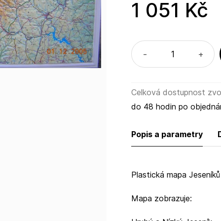
Hrubý a Nízký Jeseník
1 051 Kč
Králický Sněžník
Rychlebské hory
Hanušovickou vrchovinu
Zlatohorskou vrchovinu
-
+
Celková dostupnost zvol
do 48 hodin po objedná
Popis a parametry
Plastická mapa Jeseníků
Mapa zobrazuje: