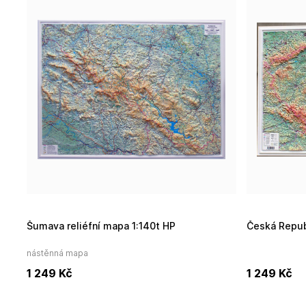
Šumava reliéfní mapa 1:140t HP
Česká Repub
nástěnná mapa
1 249
Kč
1 249
Kč