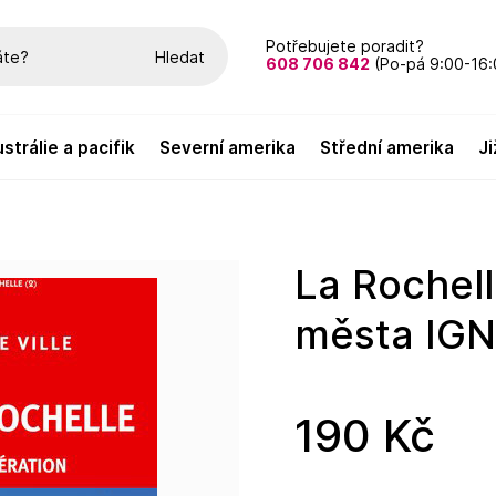
Potřebujete poradit?
Hledat
608 706 842
(Po-pá 9:00-16:
austrálie a pacifik
severní amerika
střední amerika
La Rochelle & okolí 1:10t plán
města IG
190 Kč