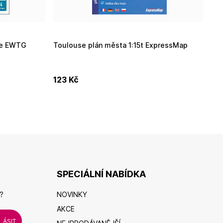
dce EWTG
Toulouse plán města 1:15t ExpressMap
D
prů
123
Kč
2
SPECIÁLNÍ NABÍDKA
?
NOVINKY
AKCE