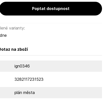
Poptat dostupnost
ené varianty:
ýdne
Dotaz na zboží
ign0346
3282117231523
plán města