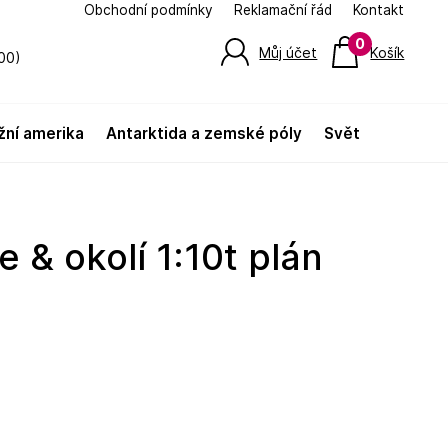
Obchodní podmínky
Reklamační řád
Kontakt
0
Můj účet
Košík
00)
jižní amerika
antarktida a zemské póly
svět
N