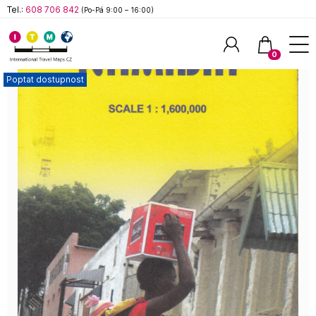
Tel.:
608 706 842
(Po-Pá 9:00 – 16:00)
0
Poptat dostupnost
Hledat