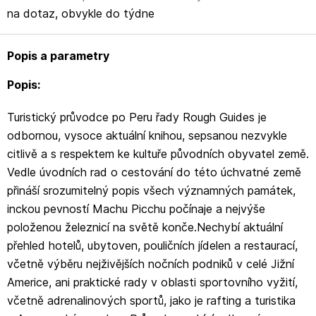
Americe, ani praktické rady v oblasti sportovního vyžití,
na dotaz, obvykle do týdne
včetně adrenalinových sportů, jako je rafting a turistika
v Amazonském pralese.Průvodce nabízí odborný
Popis a parametry
a barvitý výklad popisující peruánskou kulturu a historii
a také stručný nástin problematiky původních
Popis:
indiánských kmenů. Podrobné mapy a barevné fotografie
Turistický průvodce po Peru řady Rough Guides je
vám přiblíží krásy, kterými Peru oplývá, a slovníček
odbornou, vysoce aktuální knihou, sepsanou nezvykle
španělštiny vám usnadní orientaci v zemi.
citlivě a s respektem ke kultuře původních obyvatel země.
Vedle úvodních rad o cestování do této úchvatné země
přináší srozumitelný popis všech významných památek,
inckou pevností Machu Picchu počínaje a nejvýše
položenou železnicí na světě konče.Nechybí aktuální
přehled hotelů, ubytoven, pouličních jídelen a restaurací,
včetně výběru nejživějších nočních podniků v celé Jižní
Americe, ani praktické rady v oblasti sportovního vyžití,
včetně adrenalinových sportů, jako je rafting a turistika