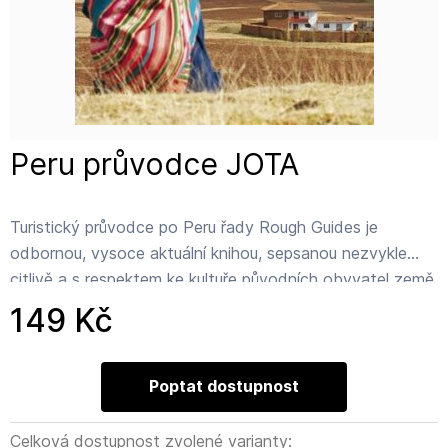
Peru průvodce JOTA
Turistický průvodce po Peru řady Rough Guides je
odbornou, vysoce aktuální knihou, sepsanou nezvykle
citlivě a s respektem ke kultuře původních obyvatel země.
Vedle úvodních rad o cestování do této úchvatné země
149 Kč
přináší srozumitelný popis všech významných památek,
inckou pevností Machu Picchu počínaje a nejvýše
položenou železnicí na světě konče.Nechybí aktuální
Poptat dostupnost
přehled hotelů, ubytoven, pouličních jídelen a restaurací,
včetně výběru nejživějších nočních podniků v celé Jižní
Celková dostupnost zvolené varianty: