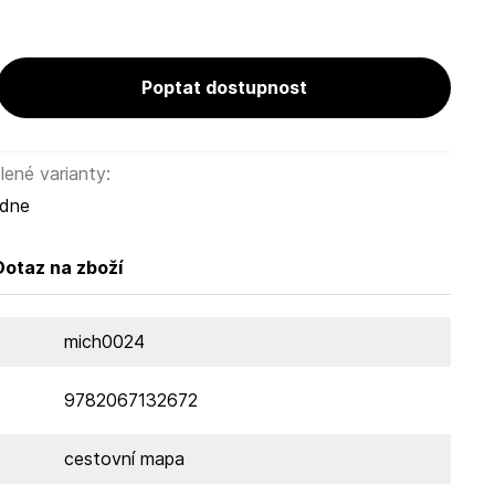
Poptat dostupnost
ené varianty:
ýdne
Dotaz na zboží
mich0024
9782067132672
cestovní mapa