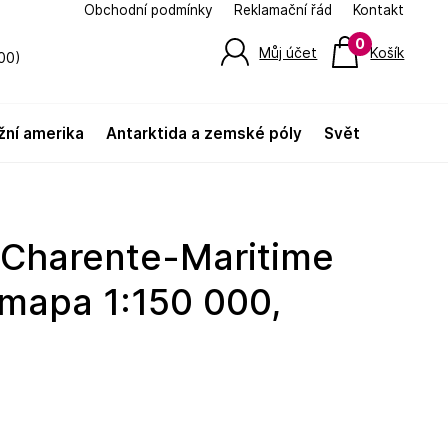
Obchodní podmínky
Reklamační řád
Kontakt
0
Můj účet
Košík
00)
jižní amerika
antarktida a zemské póly
svět
 mapa 1:150 000,