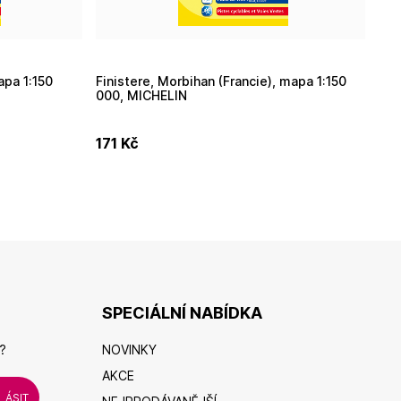
Finistere, Morbihan (Francie), mapa 1:150
N
000, MICHELIN
171
Kč
17
SPECIÁLNÍ NABÍDKA
?
NOVINKY
AKCE